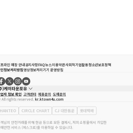
프라인 매장 안내
공지사항
FAQ
뉴스
이용약관
사회적기업활동
청소년보호정책
개인정보처리방침
영상정보처리기기 운영방침
(주)케이타운포유
업자 정보 확인
고객센터
제휴문의
도매문의
대표자
송효민
 All rights reserved.
kr.ktown4u.com
사업자등록번호
120-87-71116
통신판매업 신고번호
제2011-서울강남-02223
HANTEO
CIRCLE CHART
CJ 대한통운
롯데택배
대표전화
02-552-9855
무실 주소
서울특별시 강남구 영동대로 513, 3층(삼성동, 코엑스)
객님의 안전거래를 위해 현금 등으로 모든 결제시, 저희 쇼핑몰에서 가입한
매안전 서비스 (에스크로)를 이용하실 수 있습니다.