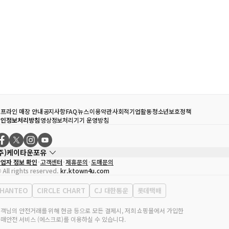
프라인 매장 안내
공지사항
FAQ
뉴스
이용약관
사회적기업활동
청소년보호정책
개인정보처리방침
영상정보처리기기 운영방침
(주)케이타운포유
업자 정보 확인
고객센터
제휴문의
도매문의
대표자
송효민
 All rights reserved.
kr.ktown4u.com
사업자등록번호
120-87-71116
통신판매업 신고번호
제2011-서울강남-02223
HANTEO
CIRCLE CHART
CJ 대한통운
롯데택배
대표전화
02-552-9855
무실 주소
서울특별시 강남구 영동대로 513, 3층(삼성동, 코엑스)
객님의 안전거래를 위해 현금 등으로 모든 결제시, 저희 쇼핑몰에서 가입한
매안전 서비스 (에스크로)를 이용하실 수 있습니다.