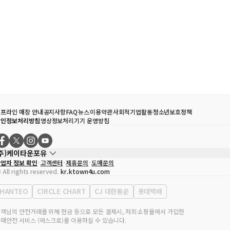
프라인 매장 안내
공지사항
FAQ
뉴스
이용약관
사회적기업활동
청소년보호정책
개인정보처리방침
영상정보처리기기 운영방침
(주)케이타운포유
업자 정보 확인
고객센터
제휴문의
도매문의
대표자
송효민
 All rights reserved.
kr.ktown4u.com
사업자등록번호
120-87-71116
통신판매업 신고번호
제2011-서울강남-02223
HANTEO
CIRCLE CHART
CJ 대한통운
롯데택배
대표전화
02-552-9855
무실 주소
서울특별시 강남구 영동대로 513, 3층(삼성동, 코엑스)
객님의 안전거래를 위해 현금 등으로 모든 결제시, 저희 쇼핑몰에서 가입한
매안전 서비스 (에스크로)를 이용하실 수 있습니다.