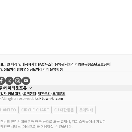
프라인 매장 안내
공지사항
FAQ
뉴스
이용약관
사회적기업활동
청소년보호정책
개인정보처리방침
영상정보처리기기 운영방침
(주)케이타운포유
업자 정보 확인
고객센터
제휴문의
도매문의
대표자
송효민
 All rights reserved.
kr.ktown4u.com
사업자등록번호
120-87-71116
통신판매업 신고번호
제2011-서울강남-02223
HANTEO
CIRCLE CHART
CJ 대한통운
롯데택배
대표전화
02-552-9855
무실 주소
서울특별시 강남구 영동대로 513, 3층(삼성동, 코엑스)
객님의 안전거래를 위해 현금 등으로 모든 결제시, 저희 쇼핑몰에서 가입한
매안전 서비스 (에스크로)를 이용하실 수 있습니다.