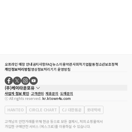
오프라인 매장 안내
공지사항
FAQ
뉴스
이용약관
사회적기업활동
청소년보호정책
개인정보처리방침
영상정보처리기기 운영방침
(주)케이타운포유
사업자 정보 확인
고객센터
제휴문의
도매문의
대표자
송효민
ⓒ All rights reserved.
kr.ktown4u.com
사업자등록번호
120-87-71116
통신판매업 신고번호
제2011-서울강남-02223
HANTEO
CIRCLE CHART
CJ 대한통운
롯데택배
대표전화
02-552-9855
사무실 주소
서울특별시 강남구 영동대로 513, 3층(삼성동, 코엑스)
고객님의 안전거래를 위해 현금 등으로 모든 결제시, 저희 쇼핑몰에서
가입한 구매안전 서비스 (에스크로)를 이용하실 수 있습니다.