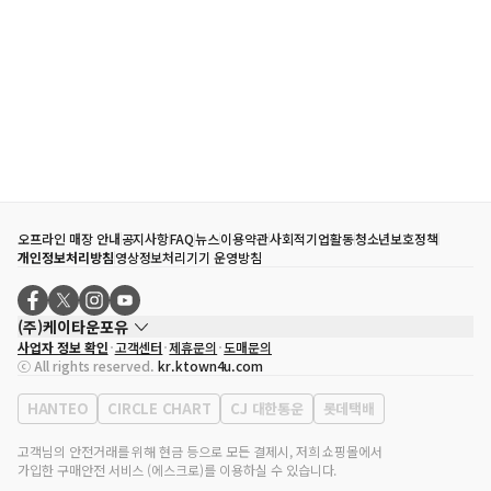
오프라인 매장 안내
공지사항
FAQ
뉴스
이용약관
사회적기업활동
청소년보호정책
개인정보처리방침
영상정보처리기기 운영방침
(주)케이타운포유
사업자 정보 확인
고객센터
제휴문의
도매문의
대표자
송효민
ⓒ All rights reserved.
kr.ktown4u.com
사업자등록번호
120-87-71116
통신판매업 신고번호
제2011-서울강남-02223
HANTEO
CIRCLE CHART
CJ 대한통운
롯데택배
대표전화
02-552-9855
사무실 주소
서울특별시 강남구 영동대로 513, 3층(삼성동, 코엑스)
고객님의 안전거래를 위해 현금 등으로 모든 결제시, 저희 쇼핑몰에서
가입한 구매안전 서비스 (에스크로)를 이용하실 수 있습니다.