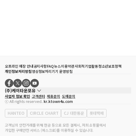
오프라인 매장 안내
공지사항
FAQ
뉴스
이용약관
사회적기업활동
청소년보호정책
개인정보처리방침
영상정보처리기기 운영방침
(주)케이타운포유
사업자 정보 확인
고객센터
제휴문의
도매문의
대표자
송효민
ⓒ All rights reserved.
kr.ktown4u.com
사업자등록번호
120-87-71116
통신판매업 신고번호
제2011-서울강남-02223
HANTEO
CIRCLE CHART
CJ 대한통운
롯데택배
대표전화
02-552-9855
사무실 주소
서울특별시 강남구 영동대로 513, 3층(삼성동, 코엑스)
고객님의 안전거래를 위해 현금 등으로 모든 결제시, 저희 쇼핑몰에서
가입한 구매안전 서비스 (에스크로)를 이용하실 수 있습니다.