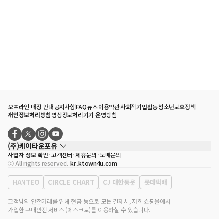
오프라인 매장 안내
공지사항
FAQ
뉴스
이용약관
사회적기업활동
청소년보호정책
개인정보처리방침
영상정보처리기기 운영방침
(주)케이타운포유
사업자 정보 확인
고객센터
제휴문의
도매문의
대표자
송효민
ⓒ All rights reserved.
kr.ktown4u.com
사업자등록번호
120-87-71116
통신판매업 신고번호
제2011-서울강남-02223
HANTEO
CIRCLE CHART
CJ 대한통운
롯데택배
대표전화
02-552-9855
사무실 주소
서울특별시 강남구 영동대로 513, 3층(삼성동, 코엑스)
고객님의 안전거래를 위해 현금 등으로 모든 결제시, 저희 쇼핑몰에서
가입한 구매안전 서비스 (에스크로)를 이용하실 수 있습니다.