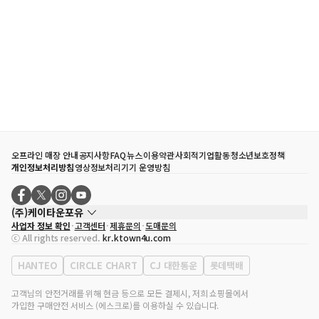
오프라인 매장 안내
공지사항
FAQ
뉴스
이용약관
사회적기업활동
청소년보호정책
개인정보처리방침
영상정보처리기기 운영방침
(주)케이타운포유
사업자 정보 확인
고객센터
제휴문의
도매문의
대표자
송효민
ⓒ All rights reserved.
kr.ktown4u.com
사업자등록번호
120-87-71116
통신판매업 신고번호
제2011-서울강남-02223
HANTEO
CIRCLE CHART
CJ 대한통운
롯데택배
대표전화
02-552-9855
사무실 주소
서울특별시 강남구 영동대로 513, 3층(삼성동, 코엑스)
고객님의 안전거래를 위해 현금 등으로 모든 결제시, 저희 쇼핑몰에서
가입한 구매안전 서비스 (에스크로)를 이용하실 수 있습니다.