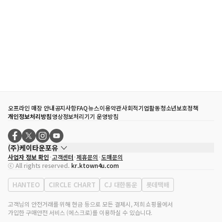
오프라인 매장 안내
공지사항
FAQ
뉴스
이용약관
사회적기업활동
청소년보호정책
개인정보처리방침
영상정보처리기기 운영방침
(주)케이타운포유
사업자 정보 확인
고객센터
제휴문의
도매문의
대표자
송효민
ⓒ All rights reserved.
kr.ktown4u.com
사업자등록번호
120-87-71116
통신판매업 신고번호
제2011-서울강남-02223
HANTEO
CIRCLE CHART
CJ 대한통운
롯데택배
대표전화
02-552-9855
사무실 주소
서울특별시 강남구 영동대로 513, 3층(삼성동, 코엑스)
고객님의 안전거래를 위해 현금 등으로 모든 결제시, 저희 쇼핑몰에서
가입한 구매안전 서비스 (에스크로)를 이용하실 수 있습니다.