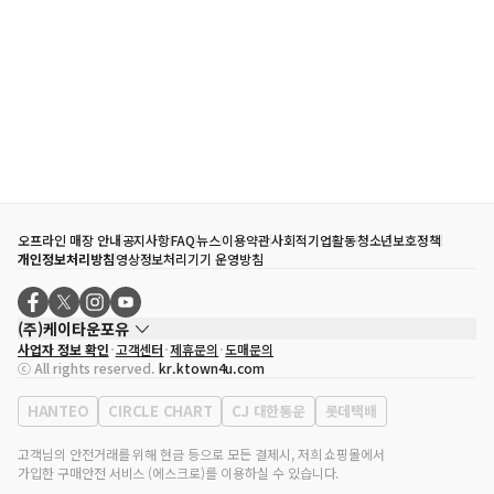
오프라인 매장 안내
공지사항
FAQ
뉴스
이용약관
사회적기업활동
청소년보호정책
개인정보처리방침
영상정보처리기기 운영방침
(주)케이타운포유
사업자 정보 확인
고객센터
제휴문의
도매문의
대표자
송효민
ⓒ All rights reserved.
kr.ktown4u.com
사업자등록번호
120-87-71116
통신판매업 신고번호
제2011-서울강남-02223
HANTEO
CIRCLE CHART
CJ 대한통운
롯데택배
대표전화
02-552-9855
사무실 주소
서울특별시 강남구 영동대로 513, 3층(삼성동, 코엑스)
고객님의 안전거래를 위해 현금 등으로 모든 결제시, 저희 쇼핑몰에서
가입한 구매안전 서비스 (에스크로)를 이용하실 수 있습니다.