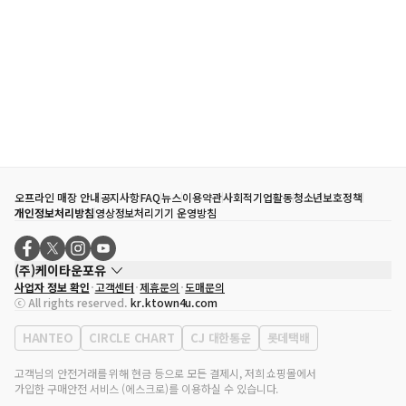
오프라인 매장 안내
공지사항
FAQ
뉴스
이용약관
사회적기업활동
청소년보호정책
개인정보처리방침
영상정보처리기기 운영방침
(주)케이타운포유
사업자 정보 확인
고객센터
제휴문의
도매문의
대표자
송효민
ⓒ All rights reserved.
kr.ktown4u.com
사업자등록번호
120-87-71116
통신판매업 신고번호
제2011-서울강남-02223
HANTEO
CIRCLE CHART
CJ 대한통운
롯데택배
대표전화
02-552-9855
사무실 주소
서울특별시 강남구 영동대로 513, 3층(삼성동, 코엑스)
고객님의 안전거래를 위해 현금 등으로 모든 결제시, 저희 쇼핑몰에서
가입한 구매안전 서비스 (에스크로)를 이용하실 수 있습니다.