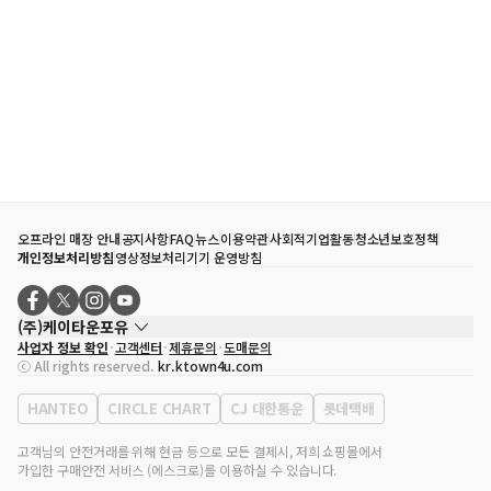
오프라인 매장 안내
공지사항
FAQ
뉴스
이용약관
사회적기업활동
청소년보호정책
개인정보처리방침
영상정보처리기기 운영방침
(주)케이타운포유
사업자 정보 확인
고객센터
제휴문의
도매문의
대표자
송효민
ⓒ All rights reserved.
kr.ktown4u.com
사업자등록번호
120-87-71116
통신판매업 신고번호
제2011-서울강남-02223
HANTEO
CIRCLE CHART
CJ 대한통운
롯데택배
대표전화
02-552-9855
사무실 주소
서울특별시 강남구 영동대로 513, 3층(삼성동, 코엑스)
고객님의 안전거래를 위해 현금 등으로 모든 결제시, 저희 쇼핑몰에서
가입한 구매안전 서비스 (에스크로)를 이용하실 수 있습니다.