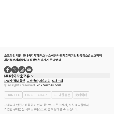
오프라인 매장 안내
공지사항
FAQ
뉴스
이용약관
사회적기업활동
청소년보호정책
개인정보처리방침
영상정보처리기기 운영방침
(주)케이타운포유
사업자 정보 확인
고객센터
제휴문의
도매문의
대표자
송효민
ⓒ All rights reserved.
kr.ktown4u.com
사업자등록번호
120-87-71116
통신판매업 신고번호
제2011-서울강남-02223
HANTEO
CIRCLE CHART
CJ 대한통운
롯데택배
대표전화
02-552-9855
사무실 주소
서울특별시 강남구 영동대로 513, 3층(삼성동, 코엑스)
고객님의 안전거래를 위해 현금 등으로 모든 결제시, 저희 쇼핑몰에서
가입한 구매안전 서비스 (에스크로)를 이용하실 수 있습니다.