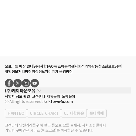
오프라인 매장 안내
공지사항
FAQ
뉴스
이용약관
사회적기업활동
청소년보호정책
개인정보처리방침
영상정보처리기기 운영방침
(주)케이타운포유
사업자 정보 확인
고객센터
제휴문의
도매문의
대표자
송효민
ⓒ All rights reserved.
kr.ktown4u.com
사업자등록번호
120-87-71116
통신판매업 신고번호
제2011-서울강남-02223
HANTEO
CIRCLE CHART
CJ 대한통운
롯데택배
대표전화
02-552-9855
사무실 주소
서울특별시 강남구 영동대로 513, 3층(삼성동, 코엑스)
고객님의 안전거래를 위해 현금 등으로 모든 결제시, 저희 쇼핑몰에서
가입한 구매안전 서비스 (에스크로)를 이용하실 수 있습니다.