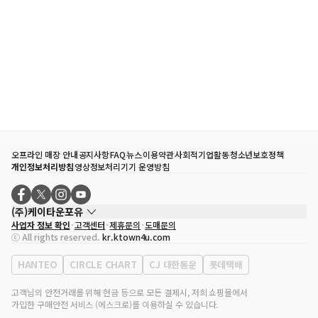
오프라인 매장 안내
공지사항
FAQ
뉴스
이용약관
사회적기업활동
청소년보호정책
개인정보처리방침
영상정보처리기기 운영방침
(주)케이타운포유
사업자 정보 확인
고객센터
제휴문의
도매문의
대표자
송효민
ⓒ All rights reserved.
kr.ktown4u.com
사업자등록번호
120-87-71116
통신판매업 신고번호
제2011-서울강남-02223
HANTEO
CIRCLE CHART
CJ 대한통운
롯데택배
대표전화
02-552-9855
사무실 주소
서울특별시 강남구 영동대로 513, 3층(삼성동, 코엑스)
고객님의 안전거래를 위해 현금 등으로 모든 결제시, 저희 쇼핑몰에서
가입한 구매안전 서비스 (에스크로)를 이용하실 수 있습니다.