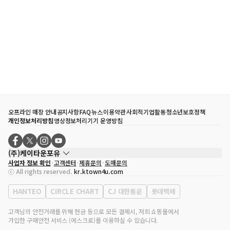
오프라인 매장 안내
공지사항
FAQ
뉴스
이용약관
사회적기업활동
청소년보호정책
개인정보처리방침
영상정보처리기기 운영방침
(주)케이타운포유
사업자 정보 확인
고객센터
제휴문의
도매문의
대표자
송효민
ⓒ All rights reserved.
kr.ktown4u.com
사업자등록번호
120-87-71116
통신판매업 신고번호
제2011-서울강남-02223
HANTEO
CIRCLE CHART
CJ 대한통운
롯데택배
대표전화
02-552-9855
사무실 주소
서울특별시 강남구 영동대로 513, 3층(삼성동, 코엑스)
고객님의 안전거래를 위해 현금 등으로 모든 결제시, 저희 쇼핑몰에서
가입한 구매안전 서비스 (에스크로)를 이용하실 수 있습니다.