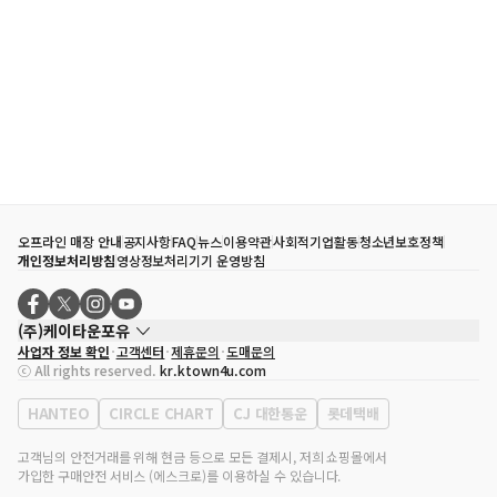
오프라인 매장 안내
공지사항
FAQ
뉴스
이용약관
사회적기업활동
청소년보호정책
개인정보처리방침
영상정보처리기기 운영방침
(주)케이타운포유
사업자 정보 확인
고객센터
제휴문의
도매문의
대표자
송효민
ⓒ All rights reserved.
kr.ktown4u.com
사업자등록번호
120-87-71116
통신판매업 신고번호
제2011-서울강남-02223
HANTEO
CIRCLE CHART
CJ 대한통운
롯데택배
대표전화
02-552-9855
사무실 주소
서울특별시 강남구 영동대로 513, 3층(삼성동, 코엑스)
고객님의 안전거래를 위해 현금 등으로 모든 결제시, 저희 쇼핑몰에서
가입한 구매안전 서비스 (에스크로)를 이용하실 수 있습니다.