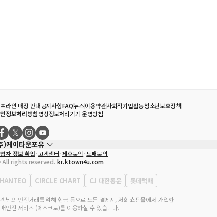
프라인 매장 안내
공지사항
FAQ
뉴스
이용약관
사회적기업활동
청소년보호정책
개인정보처리방침
영상정보처리기기 운영방침
(주)케이타운포유
업자 정보 확인
고객센터
제휴문의
도매문의
대표자
송효민
 All rights reserved.
kr.ktown4u.com
사업자등록번호
120-87-71116
통신판매업 신고번호
제2011-서울강남-02223
HANTEO
CIRCLE CHART
CJ 대한통운
롯데택배
대표전화
02-552-9855
무실 주소
서울특별시 강남구 영동대로 513, 3층(삼성동, 코엑스)
객님의 안전거래를 위해 현금 등으로 모든 결제시, 저희 쇼핑몰에서 가입한
매안전 서비스 (에스크로)를 이용하실 수 있습니다.