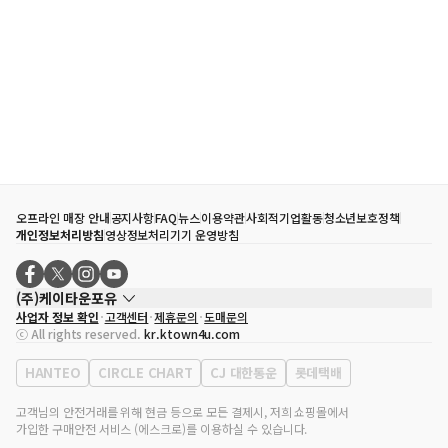
오프라인 매장 안내
공지사항
FAQ
뉴스
이용약관
사회적기업활동
청소년보호정책
개인정보처리방침
영상정보처리기기 운영방침
(주)케이타운포유
사업자 정보 확인
고객센터
제휴문의
도매문의
대표자
송효민
ⓒ All rights reserved.
kr.ktown4u.com
사업자등록번호
120-87-71116
통신판매업 신고번호
제2011-서울강남-02223
HANTEO
CIRCLE CHART
CJ 대한통운
롯데택배
대표전화
02-552-9855
사무실 주소
서울특별시 강남구 영동대로 513, 3층(삼성동, 코엑스)
고객님의 안전거래를 위해 현금 등으로 모든 결제시, 저희 쇼핑몰에서
가입한 구매안전 서비스 (에스크로)를 이용하실 수 있습니다.