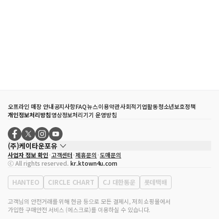
오프라인 매장 안내
공지사항
FAQ
뉴스
이용약관
사회적기업활동
청소년보호정책
개인정보처리방침
영상정보처리기기 운영방침
(주)케이타운포유
사업자 정보 확인
고객센터
제휴문의
도매문의
대표자
송효민
ⓒ All rights reserved.
kr.ktown4u.com
사업자등록번호
120-87-71116
통신판매업 신고번호
제2011-서울강남-02223
HANTEO
CIRCLE CHART
CJ 대한통운
롯데택배
대표전화
02-552-9855
사무실 주소
서울특별시 강남구 영동대로 513, 3층(삼성동, 코엑스)
고객님의 안전거래를 위해 현금 등으로 모든 결제시, 저희 쇼핑몰에서
가입한 구매안전 서비스 (에스크로)를 이용하실 수 있습니다.