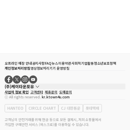
오프라인 매장 안내
공지사항
FAQ
뉴스
이용약관
사회적기업활동
청소년보호정책
개인정보처리방침
영상정보처리기기 운영방침
(주)케이타운포유
사업자 정보 확인
고객센터
제휴문의
도매문의
대표자
송효민
ⓒ All rights reserved.
kr.ktown4u.com
사업자등록번호
120-87-71116
통신판매업 신고번호
제2011-서울강남-02223
HANTEO
CIRCLE CHART
CJ 대한통운
롯데택배
대표전화
02-552-9855
사무실 주소
서울특별시 강남구 영동대로 513, 3층(삼성동, 코엑스)
고객님의 안전거래를 위해 현금 등으로 모든 결제시, 저희 쇼핑몰에서
가입한 구매안전 서비스 (에스크로)를 이용하실 수 있습니다.