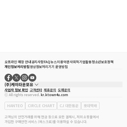
오프라인 매장 안내
공지사항
FAQ
뉴스
이용약관
사회적기업활동
청소년보호정책
개인정보처리방침
영상정보처리기기 운영방침
(주)케이타운포유
사업자 정보 확인
고객센터
제휴문의
도매문의
대표자
송효민
ⓒ All rights reserved.
kr.ktown4u.com
사업자등록번호
120-87-71116
통신판매업 신고번호
제2011-서울강남-02223
HANTEO
CIRCLE CHART
CJ 대한통운
롯데택배
대표전화
02-552-9855
사무실 주소
서울특별시 강남구 영동대로 513, 3층(삼성동, 코엑스)
고객님의 안전거래를 위해 현금 등으로 모든 결제시, 저희 쇼핑몰에서
가입한 구매안전 서비스 (에스크로)를 이용하실 수 있습니다.