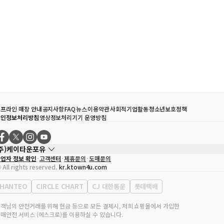
프라인 매장 안내
공지사항
FAQ
뉴스
이용약관
사회적기업활동
청소년보호정책
개인정보처리방침
영상정보처리기기 운영방침
(주)케이타운포유
업자 정보 확인
고객센터
제휴문의
도매문의
대표자
송효민
 All rights reserved.
kr.ktown4u.com
사업자등록번호
120-87-71116
통신판매업 신고번호
제2011-서울강남-02223
HANTEO
CIRCLE CHART
CJ 대한통운
롯데택배
대표전화
02-552-9855
무실 주소
서울특별시 강남구 영동대로 513, 3층(삼성동, 코엑스)
객님의 안전거래를 위해 현금 등으로 모든 결제시, 저희 쇼핑몰에서 가입한
매안전 서비스 (에스크로)를 이용하실 수 있습니다.