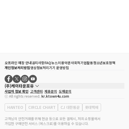
오프라인 매장 안내
공지사항
FAQ
뉴스
이용약관
사회적기업활동
청소년보호정책
개인정보처리방침
영상정보처리기기 운영방침
(주)케이타운포유
사업자 정보 확인
고객센터
제휴문의
도매문의
대표자
송효민
ⓒ All rights reserved.
kr.ktown4u.com
사업자등록번호
120-87-71116
통신판매업 신고번호
제2011-서울강남-02223
HANTEO
CIRCLE CHART
CJ 대한통운
롯데택배
대표전화
02-552-9855
사무실 주소
서울특별시 강남구 영동대로 513, 3층(삼성동, 코엑스)
고객님의 안전거래를 위해 현금 등으로 모든 결제시, 저희 쇼핑몰에서
가입한 구매안전 서비스 (에스크로)를 이용하실 수 있습니다.