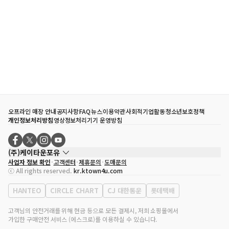
오프라인 매장 안내
공지사항
FAQ
뉴스
이용약관
사회적기업활동
청소년보호정책
개인정보처리방침
영상정보처리기기 운영방침
(주)케이타운포유
사업자 정보 확인
고객센터
제휴문의
도매문의
대표자
송효민
ⓒ All rights reserved.
kr.ktown4u.com
사업자등록번호
120-87-71116
통신판매업 신고번호
제2011-서울강남-02223
HANTEO
CIRCLE CHART
CJ 대한통운
롯데택배
대표전화
02-552-9855
사무실 주소
서울특별시 강남구 영동대로 513, 3층(삼성동, 코엑스)
고객님의 안전거래를 위해 현금 등으로 모든 결제시, 저희 쇼핑몰에서
가입한 구매안전 서비스 (에스크로)를 이용하실 수 있습니다.