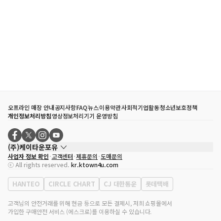
오프라인 매장 안내
공지사항
FAQ
뉴스
이용약관
사회적기업활동
청소년보호정책
개인정보처리방침
영상정보처리기기 운영방침
(주)케이타운포유
사업자 정보 확인
고객센터
제휴문의
도매문의
대표자
송효민
ⓒ All rights reserved.
kr.ktown4u.com
사업자등록번호
120-87-71116
통신판매업 신고번호
제2011-서울강남-02223
HANTEO
CIRCLE CHART
CJ 대한통운
롯데택배
대표전화
02-552-9855
사무실 주소
서울특별시 강남구 영동대로 513, 3층(삼성동, 코엑스)
고객님의 안전거래를 위해 현금 등으로 모든 결제시, 저희 쇼핑몰에서
가입한 구매안전 서비스 (에스크로)를 이용하실 수 있습니다.