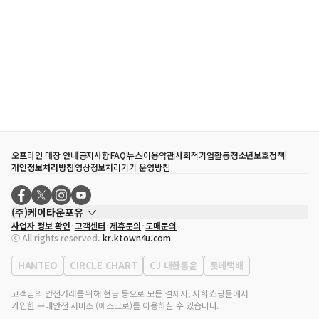
오프라인 매장 안내
공지사항
FAQ
뉴스
이용약관
사회적기업활동
청소년보호정책
개인정보처리방침
영상정보처리기기 운영방침
(주)케이타운포유
사업자 정보 확인
고객센터
제휴문의
도매문의
대표자
송효민
ⓒ All rights reserved.
kr.ktown4u.com
사업자등록번호
120-87-71116
통신판매업 신고번호
제2011-서울강남-02223
HANTEO
CIRCLE CHART
CJ 대한통운
롯데택배
대표전화
02-552-9855
사무실 주소
서울특별시 강남구 영동대로 513, 3층(삼성동, 코엑스)
고객님의 안전거래를 위해 현금 등으로 모든 결제시, 저희 쇼핑몰에서
가입한 구매안전 서비스 (에스크로)를 이용하실 수 있습니다.