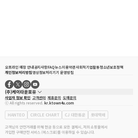
오프라인 매장 안내
공지사항
FAQ
뉴스
이용약관
사회적기업활동
청소년보호정책
개인정보처리방침
영상정보처리기기 운영방침
(주)케이타운포유
사업자 정보 확인
고객센터
제휴문의
도매문의
대표자
송효민
ⓒ All rights reserved.
kr.ktown4u.com
사업자등록번호
120-87-71116
통신판매업 신고번호
제2011-서울강남-02223
HANTEO
CIRCLE CHART
CJ 대한통운
롯데택배
대표전화
02-552-9855
사무실 주소
서울특별시 강남구 영동대로 513, 3층(삼성동, 코엑스)
고객님의 안전거래를 위해 현금 등으로 모든 결제시, 저희 쇼핑몰에서
가입한 구매안전 서비스 (에스크로)를 이용하실 수 있습니다.