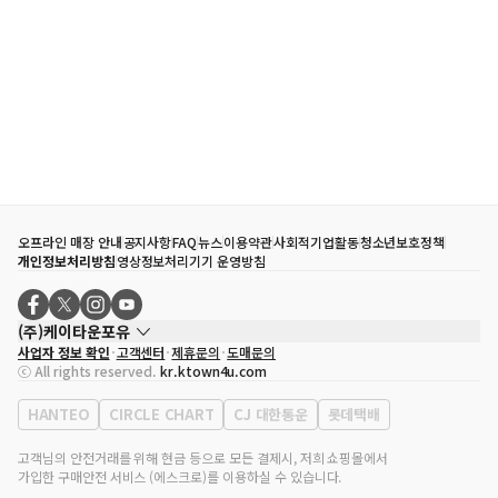
오프라인 매장 안내
공지사항
FAQ
뉴스
이용약관
사회적기업활동
청소년보호정책
개인정보처리방침
영상정보처리기기 운영방침
(주)케이타운포유
사업자 정보 확인
고객센터
제휴문의
도매문의
대표자
송효민
ⓒ All rights reserved.
kr.ktown4u.com
사업자등록번호
120-87-71116
통신판매업 신고번호
제2011-서울강남-02223
HANTEO
CIRCLE CHART
CJ 대한통운
롯데택배
대표전화
02-552-9855
사무실 주소
서울특별시 강남구 영동대로 513, 3층(삼성동, 코엑스)
고객님의 안전거래를 위해 현금 등으로 모든 결제시, 저희 쇼핑몰에서
가입한 구매안전 서비스 (에스크로)를 이용하실 수 있습니다.