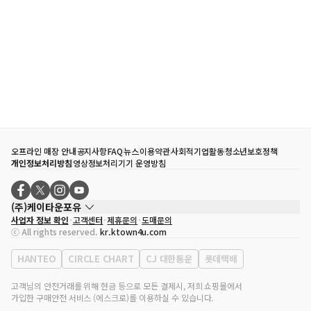
오프라인 매장 안내
공지사항
FAQ
뉴스
이용약관
사회적기업활동
청소년보호정책
개인정보처리방침
영상정보처리기기 운영방침
(주)케이타운포유
사업자 정보 확인
고객센터
제휴문의
도매문의
대표자
송효민
ⓒ All rights reserved.
kr.ktown4u.com
사업자등록번호
120-87-71116
통신판매업 신고번호
제2011-서울강남-02223
HANTEO
CIRCLE CHART
CJ 대한통운
롯데택배
대표전화
02-552-9855
사무실 주소
서울특별시 강남구 영동대로 513, 3층(삼성동, 코엑스)
고객님의 안전거래를 위해 현금 등으로 모든 결제시, 저희 쇼핑몰에서
가입한 구매안전 서비스 (에스크로)를 이용하실 수 있습니다.