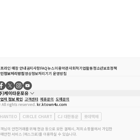
프라인 매장 안내
공지사항
FAQ
뉴스
이용약관
사회적기업활동
청소년보호정책
개인정보처리방침
영상정보처리기기 운영방침
(주)케이타운포유
업자 정보 확인
고객센터
제휴문의
도매문의
대표자
송효민
 All rights reserved.
kr.ktown4u.com
사업자등록번호
120-87-71116
통신판매업 신고번호
제2011-서울강남-02223
HANTEO
CIRCLE CHART
CJ 대한통운
롯데택배
대표전화
02-552-9855
무실 주소
서울특별시 강남구 영동대로 513, 3층(삼성동, 코엑스)
객님의 안전거래를 위해 현금 등으로 모든 결제시, 저희 쇼핑몰에서 가입한
매안전 서비스 (에스크로)를 이용하실 수 있습니다.