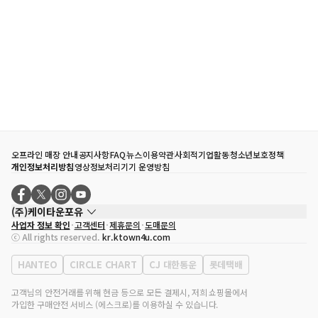
오프라인 매장 안내
공지사항
FAQ
뉴스
이용약관
사회적기업활동
청소년보호정책
개인정보처리방침
영상정보처리기기 운영방침
(주)케이타운포유
사업자 정보 확인
고객센터
제휴문의
도매문의
대표자
송효민
ⓒ All rights reserved.
kr.ktown4u.com
사업자등록번호
120-87-71116
통신판매업 신고번호
제2011-서울강남-02223
HANTEO
CIRCLE CHART
CJ 대한통운
롯데택배
대표전화
02-552-9855
사무실 주소
서울특별시 강남구 영동대로 513, 3층(삼성동, 코엑스)
고객님의 안전거래를 위해 현금 등으로 모든 결제시, 저희 쇼핑몰에서
가입한 구매안전 서비스 (에스크로)를 이용하실 수 있습니다.