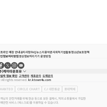
프라인 매장 안내
공지사항
FAQ
뉴스
이용약관
사회적기업활동
청소년보호정책
개인정보처리방침
영상정보처리기기 운영방침
(주)케이타운포유
업자 정보 확인
고객센터
제휴문의
도매문의
대표자
송효민
 All rights reserved.
kr.ktown4u.com
사업자등록번호
120-87-71116
통신판매업 신고번호
제2011-서울강남-02223
HANTEO
CIRCLE CHART
CJ 대한통운
롯데택배
대표전화
02-552-9855
무실 주소
서울특별시 강남구 영동대로 513, 3층(삼성동, 코엑스)
객님의 안전거래를 위해 현금 등으로 모든 결제시, 저희 쇼핑몰에서 가입한
매안전 서비스 (에스크로)를 이용하실 수 있습니다.