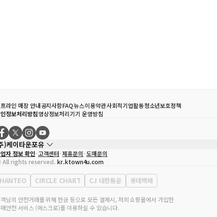
프라인 매장 안내
공지사항
FAQ
뉴스
이용약관
사회적기업활동
청소년보호정책
개인정보처리방침
영상정보처리기기 운영방침
(주)케이타운포유
업자 정보 확인
고객센터
제휴문의
도매문의
대표자
송효민
 All rights reserved.
kr.ktown4u.com
사업자등록번호
120-87-71116
통신판매업 신고번호
제2011-서울강남-02223
HANTEO
CIRCLE CHART
CJ 대한통운
롯데택배
대표전화
02-552-9855
무실 주소
서울특별시 강남구 영동대로 513, 3층(삼성동, 코엑스)
객님의 안전거래를 위해 현금 등으로 모든 결제시, 저희 쇼핑몰에서 가입한
매안전 서비스 (에스크로)를 이용하실 수 있습니다.