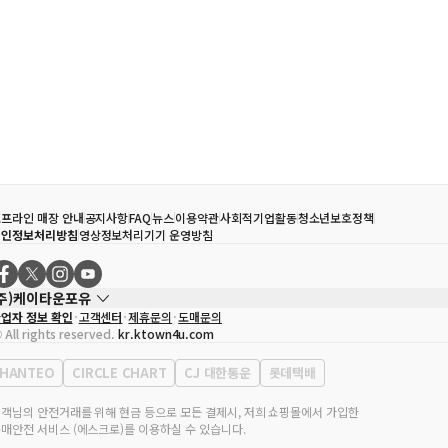
프라인 매장 안내
공지사항
FAQ
뉴스
이용약관
사회적기업활동
청소년보호정책
개인정보처리방침
영상정보처리기기 운영방침
(주)케이타운포유
업자 정보 확인
고객센터
제휴문의
도매문의
대표자
송효민
 All rights reserved.
kr.ktown4u.com
사업자등록번호
120-87-71116
통신판매업 신고번호
제2011-서울강남-02223
HANTEO
CIRCLE CHART
CJ 대한통운
롯데택배
대표전화
02-552-9855
무실 주소
서울특별시 강남구 영동대로 513, 3층(삼성동, 코엑스)
객님의 안전거래를 위해 현금 등으로 모든 결제시, 저희 쇼핑몰에서 가입한
매안전 서비스 (에스크로)를 이용하실 수 있습니다.