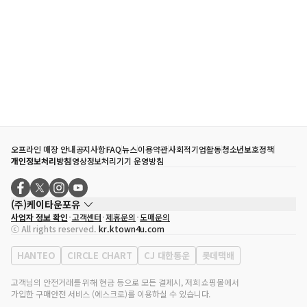
오프라인 매장 안내
공지사항
FAQ
뉴스
이용약관
사회적기업활동
청소년보호정책
개인정보처리방침
영상정보처리기기 운영방침
(주)케이타운포유
사업자 정보 확인
고객센터
제휴문의
도매문의
대표자
송효민
ⓒ All rights reserved.
kr.ktown4u.com
사업자등록번호
120-87-71116
통신판매업 신고번호
제2011-서울강남-02223
HANTEO
CIRCLE CHART
CJ 대한통운
롯데택배
대표전화
02-552-9855
사무실 주소
서울특별시 강남구 영동대로 513, 3층(삼성동, 코엑스)
고객님의 안전거래를 위해 현금 등으로 모든 결제시, 저희 쇼핑몰에서
가입한 구매안전 서비스 (에스크로)를 이용하실 수 있습니다.