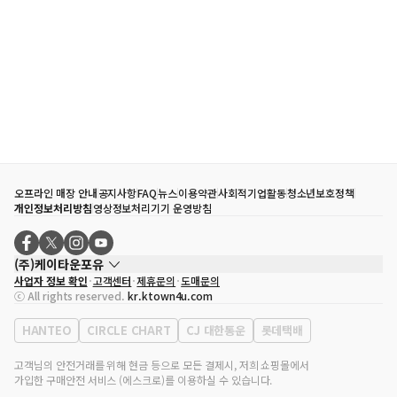
오프라인 매장 안내
공지사항
FAQ
뉴스
이용약관
사회적기업활동
청소년보호정책
개인정보처리방침
영상정보처리기기 운영방침
(주)케이타운포유
사업자 정보 확인
고객센터
제휴문의
도매문의
대표자
송효민
ⓒ All rights reserved.
kr.ktown4u.com
사업자등록번호
120-87-71116
통신판매업 신고번호
제2011-서울강남-02223
HANTEO
CIRCLE CHART
CJ 대한통운
롯데택배
대표전화
02-552-9855
사무실 주소
서울특별시 강남구 영동대로 513, 3층(삼성동, 코엑스)
고객님의 안전거래를 위해 현금 등으로 모든 결제시, 저희 쇼핑몰에서
가입한 구매안전 서비스 (에스크로)를 이용하실 수 있습니다.