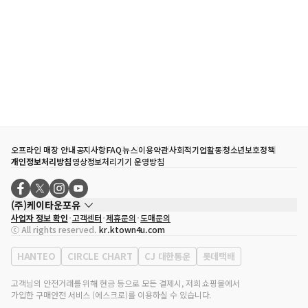
오프라인 매장 안내
공지사항
FAQ
뉴스
이용약관
사회적기업활동
청소년보호정책
개인정보처리방침
영상정보처리기기 운영방침
(주)케이타운포유
사업자 정보 확인
고객센터
제휴문의
도매문의
대표자
송효민
ⓒ All rights reserved.
kr.ktown4u.com
사업자등록번호
120-87-71116
통신판매업 신고번호
제2011-서울강남-02223
HANTEO
CIRCLE CHART
CJ 대한통운
롯데택배
대표전화
02-552-9855
사무실 주소
서울특별시 강남구 영동대로 513, 3층(삼성동, 코엑스)
고객님의 안전거래를 위해 현금 등으로 모든 결제시, 저희 쇼핑몰에서
가입한 구매안전 서비스 (에스크로)를 이용하실 수 있습니다.