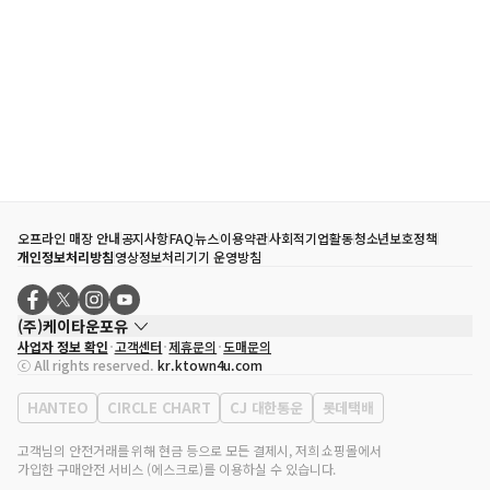
오프라인 매장 안내
공지사항
FAQ
뉴스
이용약관
사회적기업활동
청소년보호정책
개인정보처리방침
영상정보처리기기 운영방침
(주)케이타운포유
사업자 정보 확인
고객센터
제휴문의
도매문의
대표자
송효민
ⓒ All rights reserved.
kr.ktown4u.com
사업자등록번호
120-87-71116
통신판매업 신고번호
제2011-서울강남-02223
HANTEO
CIRCLE CHART
CJ 대한통운
롯데택배
대표전화
02-552-9855
사무실 주소
서울특별시 강남구 영동대로 513, 3층(삼성동, 코엑스)
고객님의 안전거래를 위해 현금 등으로 모든 결제시, 저희 쇼핑몰에서
가입한 구매안전 서비스 (에스크로)를 이용하실 수 있습니다.