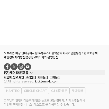
오프라인 매장 안내
공지사항
FAQ
뉴스
이용약관
사회적기업활동
청소년보호정책
개인정보처리방침
영상정보처리기기 운영방침
(주)케이타운포유
사업자 정보 확인
고객센터
제휴문의
도매문의
대표자
송효민
ⓒ All rights reserved.
kr.ktown4u.com
사업자등록번호
120-87-71116
통신판매업 신고번호
제2011-서울강남-02223
HANTEO
CIRCLE CHART
CJ 대한통운
롯데택배
대표전화
02-552-9855
사무실 주소
서울특별시 강남구 영동대로 513, 3층(삼성동, 코엑스)
고객님의 안전거래를 위해 현금 등으로 모든 결제시, 저희 쇼핑몰에서
가입한 구매안전 서비스 (에스크로)를 이용하실 수 있습니다.