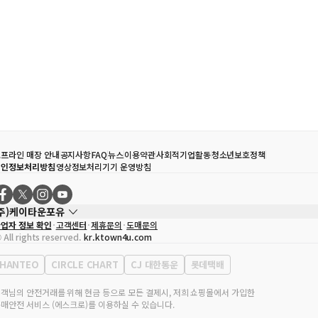
프라인 매장 안내
공지사항
FAQ
뉴스
이용약관
사회적기업활동
청소년보호정책
개인정보처리방침
영상정보처리기기 운영방침
(주)케이타운포유
업자 정보 확인
고객센터
제휴문의
도매문의
대표자
송효민
 All rights reserved.
kr.ktown4u.com
사업자등록번호
120-87-71116
통신판매업 신고번호
제2011-서울강남-02223
HANTEO
CIRCLE CHART
CJ 대한통운
롯데택배
대표전화
02-552-9855
무실 주소
서울특별시 강남구 영동대로 513, 3층(삼성동, 코엑스)
객님의 안전거래를 위해 현금 등으로 모든 결제시, 저희 쇼핑몰에서 가입한
매안전 서비스 (에스크로)를 이용하실 수 있습니다.