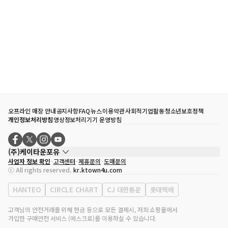
오프라인 매장 안내
공지사항
FAQ
뉴스
이용약관
사회적기업활동
청소년보호정책
개인정보처리방침
영상정보처리기기 운영방침
(주)케이타운포유
사업자 정보 확인
고객센터
제휴문의
도매문의
대표자
송효민
ⓒ All rights reserved.
kr.ktown4u.com
사업자등록번호
120-87-71116
통신판매업 신고번호
제2011-서울강남-02223
HANTEO
CIRCLE CHART
CJ 대한통운
롯데택배
대표전화
02-552-9855
사무실 주소
서울특별시 강남구 영동대로 513, 3층(삼성동, 코엑스)
고객님의 안전거래를 위해 현금 등으로 모든 결제시, 저희 쇼핑몰에서
가입한 구매안전 서비스 (에스크로)를 이용하실 수 있습니다.