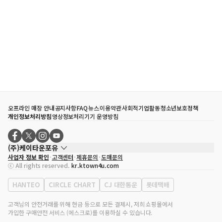
오프라인 매장 안내
공지사항
FAQ
뉴스
이용약관
사회적기업활동
청소년보호정책
개인정보처리방침
영상정보처리기기 운영방침
(주)케이타운포유
사업자 정보 확인
고객센터
제휴문의
도매문의
대표자
송효민
ⓒ All rights reserved.
kr.ktown4u.com
사업자등록번호
120-87-71116
통신판매업 신고번호
제2011-서울강남-02223
HANTEO
CIRCLE CHART
CJ 대한통운
롯데택배
대표전화
02-552-9855
사무실 주소
서울특별시 강남구 영동대로 513, 3층(삼성동, 코엑스)
고객님의 안전거래를 위해 현금 등으로 모든 결제시, 저희 쇼핑몰에서
가입한 구매안전 서비스 (에스크로)를 이용하실 수 있습니다.