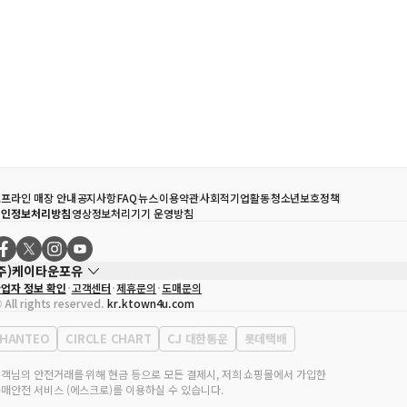
프라인 매장 안내
공지사항
FAQ
뉴스
이용약관
사회적기업활동
청소년보호정책
개인정보처리방침
영상정보처리기기 운영방침
(주)케이타운포유
업자 정보 확인
고객센터
제휴문의
도매문의
대표자
송효민
 All rights reserved.
kr.ktown4u.com
사업자등록번호
120-87-71116
통신판매업 신고번호
제2011-서울강남-02223
HANTEO
CIRCLE CHART
CJ 대한통운
롯데택배
대표전화
02-552-9855
무실 주소
서울특별시 강남구 영동대로 513, 3층(삼성동, 코엑스)
객님의 안전거래를 위해 현금 등으로 모든 결제시, 저희 쇼핑몰에서 가입한
매안전 서비스 (에스크로)를 이용하실 수 있습니다.