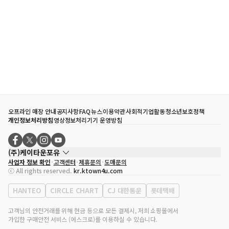
오프라인 매장 안내
공지사항
FAQ
뉴스
이용약관
사회적기업활동
청소년보호정책
개인정보처리방침
영상정보처리기기 운영방침
(주)케이타운포유
사업자 정보 확인
고객센터
제휴문의
도매문의
대표자
송효민
ⓒ All rights reserved.
kr.ktown4u.com
사업자등록번호
120-87-71116
통신판매업 신고번호
제2011-서울강남-02223
HANTEO
CIRCLE CHART
CJ 대한통운
롯데택배
대표전화
02-552-9855
사무실 주소
서울특별시 강남구 영동대로 513, 3층(삼성동, 코엑스)
고객님의 안전거래를 위해 현금 등으로 모든 결제시, 저희 쇼핑몰에서
가입한 구매안전 서비스 (에스크로)를 이용하실 수 있습니다.