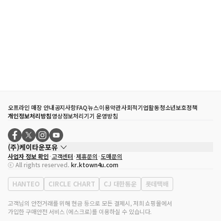
오프라인 매장 안내
공지사항
FAQ
뉴스
이용약관
사회적기업활동
청소년보호정책
개인정보처리방침
영상정보처리기기 운영방침
(주)케이타운포유
사업자 정보 확인
고객센터
제휴문의
도매문의
대표자
송효민
ⓒ All rights reserved.
kr.ktown4u.com
사업자등록번호
120-87-71116
통신판매업 신고번호
제2011-서울강남-02223
HANTEO
CIRCLE CHART
CJ 대한통운
롯데택배
대표전화
02-552-9855
사무실 주소
서울특별시 강남구 영동대로 513, 3층(삼성동, 코엑스)
고객님의 안전거래를 위해 현금 등으로 모든 결제시, 저희 쇼핑몰에서
가입한 구매안전 서비스 (에스크로)를 이용하실 수 있습니다.