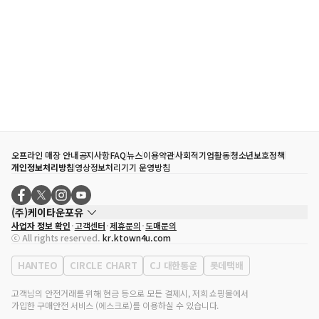
오프라인 매장 안내
공지사항
FAQ
뉴스
이용약관
사회적기업활동
청소년보호정책
개인정보처리방침
영상정보처리기기 운영방침
(주)케이타운포유
사업자 정보 확인
고객센터
제휴문의
도매문의
대표자
송효민
ⓒ All rights reserved.
kr.ktown4u.com
사업자등록번호
120-87-71116
통신판매업 신고번호
제2011-서울강남-02223
HANTEO
CIRCLE CHART
CJ 대한통운
롯데택배
대표전화
02-552-9855
사무실 주소
서울특별시 강남구 영동대로 513, 3층(삼성동, 코엑스)
고객님의 안전거래를 위해 현금 등으로 모든 결제시, 저희 쇼핑몰에서
가입한 구매안전 서비스 (에스크로)를 이용하실 수 있습니다.