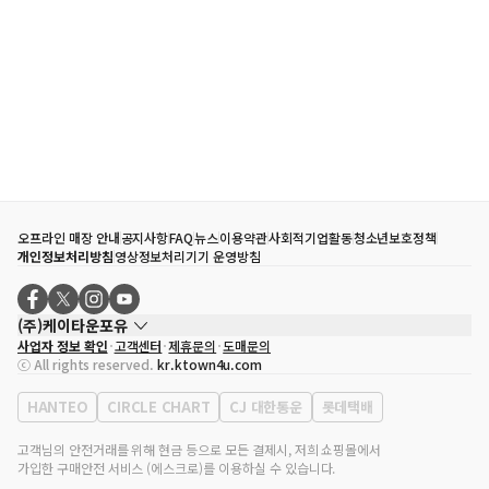
오프라인 매장 안내
공지사항
FAQ
뉴스
이용약관
사회적기업활동
청소년보호정책
개인정보처리방침
영상정보처리기기 운영방침
(주)케이타운포유
사업자 정보 확인
고객센터
제휴문의
도매문의
대표자
송효민
ⓒ All rights reserved.
kr.ktown4u.com
사업자등록번호
120-87-71116
통신판매업 신고번호
제2011-서울강남-02223
HANTEO
CIRCLE CHART
CJ 대한통운
롯데택배
대표전화
02-552-9855
사무실 주소
서울특별시 강남구 영동대로 513, 3층(삼성동, 코엑스)
고객님의 안전거래를 위해 현금 등으로 모든 결제시, 저희 쇼핑몰에서
가입한 구매안전 서비스 (에스크로)를 이용하실 수 있습니다.