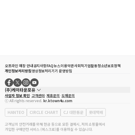
오프라인 매장 안내
공지사항
FAQ
뉴스
이용약관
사회적기업활동
청소년보호정책
개인정보처리방침
영상정보처리기기 운영방침
(주)케이타운포유
사업자 정보 확인
고객센터
제휴문의
도매문의
대표자
송효민
ⓒ All rights reserved.
kr.ktown4u.com
사업자등록번호
120-87-71116
통신판매업 신고번호
제2011-서울강남-02223
HANTEO
CIRCLE CHART
CJ 대한통운
롯데택배
대표전화
02-552-9855
사무실 주소
서울특별시 강남구 영동대로 513, 3층(삼성동, 코엑스)
고객님의 안전거래를 위해 현금 등으로 모든 결제시, 저희 쇼핑몰에서
가입한 구매안전 서비스 (에스크로)를 이용하실 수 있습니다.